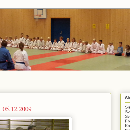
Sl
l 05.12.2009
Sl
Sv
Sv
Fr
Ko