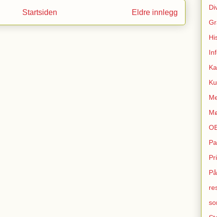
Di
Startsiden
Eldre innlegg
Gr
Hi
In
Ka
Ku
Me
Mø
O
Pa
Pr
På
re
so