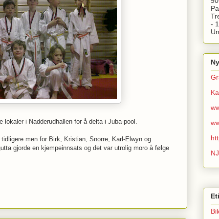
90
Pa
Tr
- 
Un
Ny
Gr
Ka
ww
ne lokaler i Nadderudhallen for å delta i Juba-pool.
ww
ht
 tidligere men for Birk, Kristian, Snorre, Karl-Elwyn og
utta gjorde en kjempeinnsats og det var utrolig moro å følge
NJ
Et
Bi