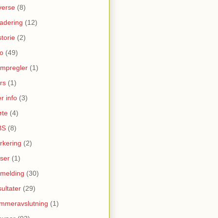
verse
(8)
adering
(12)
storie
(2)
fo
(49)
mpregler
(1)
rs
(1)
r info
(3)
te
(4)
BS
(8)
rkering
(2)
iser
(1)
melding
(30)
sultater
(29)
mmeravslutning
(1)