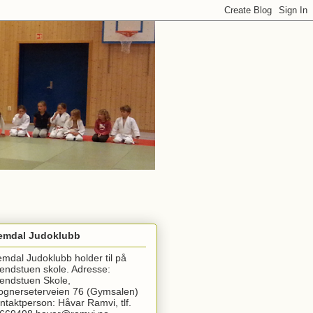
emdal Judoklubb
emdal Judoklubb holder til på
endstuen skole. Adresse:
endstuen Skole,
ognerseterveien 76 (Gymsalen)
ntaktperson: Håvar Ramvi, tlf.