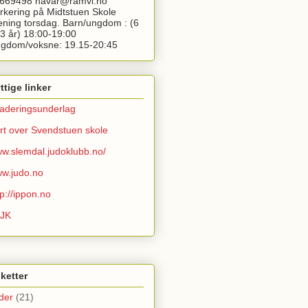
669498 havar@ramvi.no
rkering på Midtstuen Skole
ening torsdag. Barn/ungdom : (6
13 år) 18:00-19:00
gdom/voksne: 19.15-20:45
ttige linker
aderingsunderlag
rt over Svendstuen skole
w.slemdal.judoklubb.no/
w.judo.no
tp://ippon.no
JK
iketter
lder
(21)