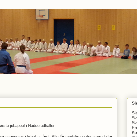
Sl
Sl
Sv
Sv
ørste jubapool i Nadderudhallen.
Fr
Ko
om arrangeres i løpet av året. Alle får medalje og den som deltar