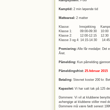
Kampsystem:
Pool
Kamptid:
2 min løpende tid
Matteareal:
2 matter
Klasse: Innsjekking Kampsta
Klasse 1: 09:00-09:30 10
Klasse 2: 12:00-12:15 12
Klasse 3 og 4: 14:15-14:30 
Premiering:
Alle får medaljer. Det e
Året.
Påmelding:
Kun påmelding gjennom
Påmeldingsfrist:
25.februar 2015
Betaling:
Stevnet koster 200 kr. Be
Kapasitet:
Vi har satt tak på 125 de
Dommere: Vi vil at klubbene benytter
avhengige at klubbene stiller med 
Dommere må være født senest 199