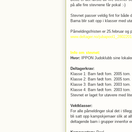
på alle fire stevnene får pokal :-)
Stevnet passer veldig fint for både d
Barna blir satt opp i klasser med u
Påmeldingsfristen er 25.februar og 
www.deltager.no/jubapool1_2802201
Info om stevnet:
Hvor:
IPPON Judoklubb sine lokale
Deltagerkrav:
Klasse 1: Barn født fom. 2005 tom. 
Klasse 2: Barn født fom. 2005 tom.
Klasse 3: Barn født fom. 2003 tom. 
Klasse 4: Barn født fom. 2003 tom. 
Stevnet er laget for utøvere med lite
Vektklasser:
For alle påmeldinger skal det i tilleg
bli satt opp kampskjemaer slik at al
deltagende barn i grupper innenfor e