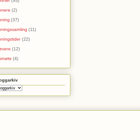
evner
(93)
enere
(2)
ening
(37)
eningssamling
(11)
eningstider
(22)
øvere
(12)
smøte
(4)
oggarkiv