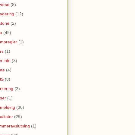
verse
(8)
adering
(12)
storie
(2)
fo
(49)
mpregler
(1)
rs
(1)
r info
(3)
te
(4)
BS
(8)
rkering
(2)
iser
(1)
melding
(30)
sultater
(29)
mmeravslutning
(1)