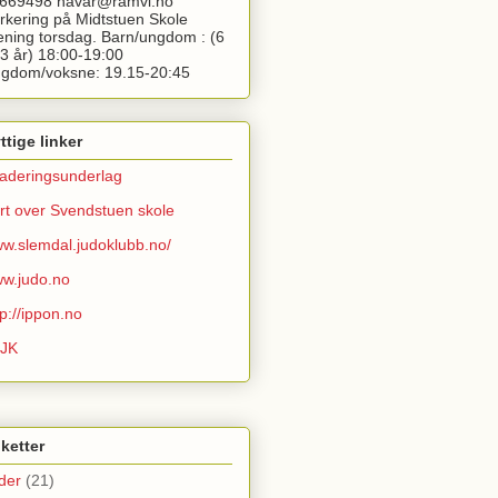
669498 havar@ramvi.no
rkering på Midtstuen Skole
ening torsdag. Barn/ungdom : (6
13 år) 18:00-19:00
gdom/voksne: 19.15-20:45
ttige linker
aderingsunderlag
rt over Svendstuen skole
w.slemdal.judoklubb.no/
w.judo.no
tp://ippon.no
JK
iketter
lder
(21)