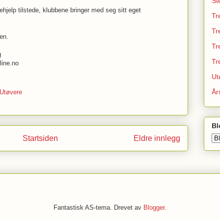
St
ehjelp tilstede, klubbene bringer med seg sitt eget
Tr
Tr
en.
Tr
g
Tr
ine.no
Ut
År
Utøvere
Bl
Startsiden
Eldre innlegg
Fantastisk AS-tema. Drevet av
Blogger
.