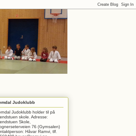
emdal Judoklubb
emdal Judoklubb holder til på
endstuen skole. Adresse:
endstuen Skole,
ognerseterveien 76 (Gymsalen)
ntaktperson: Håvar Ramvi, tlf.