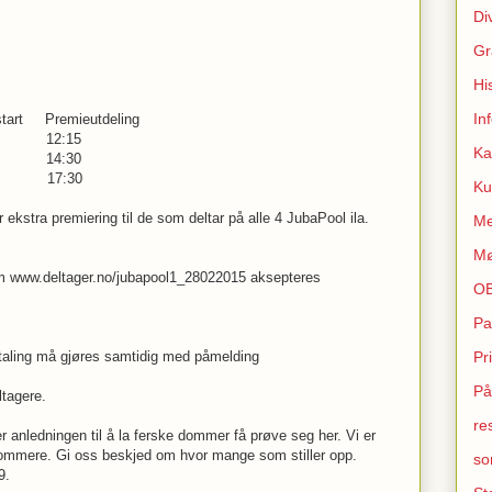
Di
Gr
Hi
In
rt Premieutdeling
:00 12:15
Ka
:30 14:30
14:45 17:30
Ku
r ekstra premiering til de som deltar på alle 4 JubaPool ila.
Me
Mø
 www.deltager.no/jubapool1_28022015 aksepteres
O
Pa
taling må gjøres samtidig med påmelding
Pr
På
ltagere.
re
 anledningen til å la ferske dommer få prøve seg her. Vi er
dommere. Gi oss beskjed om hvor mange som stiller opp.
so
9.