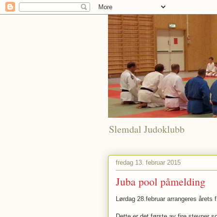
Slemdal Judoklubb
fredag 13. februar 2015
Juba pool påmelding
Lørdag 28.februar arrangeres årets f
Dette er det første av fire stevner s