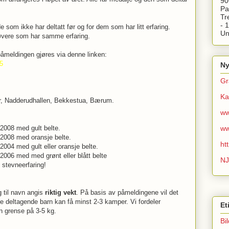
90
Pa
Tr
- 
e som ikke har deltatt før og for dem som har litt erfaring.
Un
tøvere som har samme erfaring.
påmeldingen gjøres via denne linken:
5
Ny
Gr
Ka
r, Nadderudhallen, Bekkestua, Bærum.
ww
ww
2008 med gult belte.
 2008 med oransje belte.
ht
2004 med gult eller oransje belte.
2006 med med grønt eller blått belte
NJ
 stevneerfaring!
g til navn angis
riktig vekt
. På basis av påmeldingene vil det
le deltagende barn kan få minst 2-3 kamper. Vi fordeler
Et
n grense på 3-5 kg.
Bi