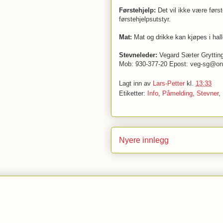
Førstehjelp:
Det vil ikke være først
førstehjelpsutstyr.
Mat:
Mat og drikke kan kjøpes i hall
Stevneleder:
Vegard Sæter Gryttin
Mob: 930-377-20 Epost: veg-sg@onl
Lagt inn av
Lars-Petter
kl.
13:33
Etiketter:
Info
,
Påmelding
,
Stevner
,
Nyere innlegg