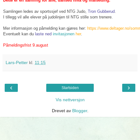
Dette er en samling for alle, uansett nivå og målsetting.
Samlingen ledes av sportssjef ved NTG Judo,
Tron Gubberud
.
I tillegg vil alle elever på judolinjen til NTG stille som trenere.
Mer informasjon og påmelding kan gjøres her:
https://www.deltager.no/so
Eventuelt kan du
laste ned
invitasjonen
her
.
Påmeldingsfrist 9.august
Lars-Petter
kl.
11:15
‹
›
Startsiden
Vis nettversjon
Drevet av
Blogger
.