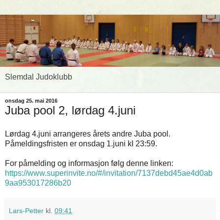
Slemdal Judoklubb
onsdag 25. mai 2016
Juba pool 2, lørdag 4.juni
Lørdag 4.juni arrangeres årets andre Juba pool.
Påmeldingsfristen er onsdag 1.juni kl 23:59.
For påmelding og informasjon følg denne linken:
https://www.superinvite.no/#/invitation/7137debd45ae4d0ab
9aa953017286b20
Lars-Petter
kl.
09:41